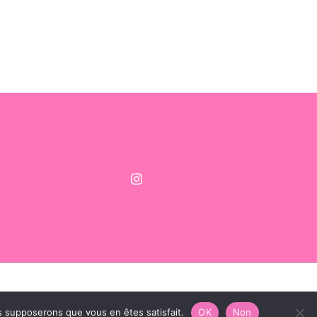
EO
us supposerons que vous en êtes satisfait.
OK
Non