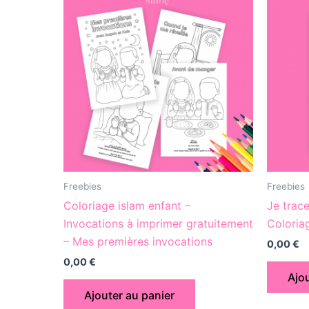
Freebies
Freebies
Coloriage islam enfant –
Je trac
Invocations à imprimer gratuitement
Coloria
– Mes premières invocations
0,00
€
0,00
€
Ajou
Ajouter au panier