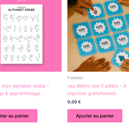
Freebies
e mon alphabet arabe –
Jeu Mémo des 5 piliers – À
ge & apprentissage
imprimer gratuitement
0,00
€
ter au panier
Ajouter au panier