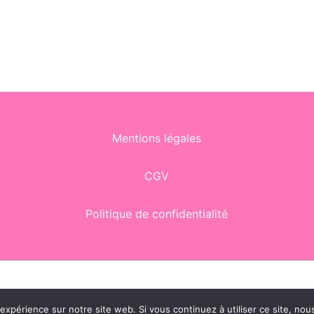
Mentions légales
CGV
Politique de confidentialité
opyright © 2026 |Design by
Lux Shiny
| Powered by
WP S
 expérience sur notre site web. Si vous continuez à utiliser ce site, no