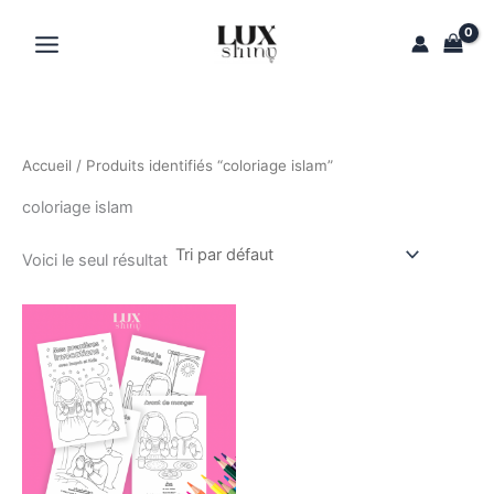
Aller
au
contenu
Accueil
/ Produits identifiés “coloriage islam”
coloriage islam
Voici le seul résultat