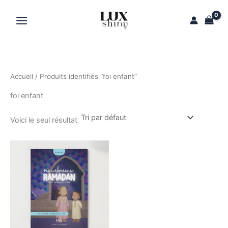
Aller
au
contenu
Accueil
/ Produits identifiés “foi enfant”
foi enfant
Voici le seul résultat
Plage
Ce
de
produit
prix :
14,90 €
a
à
plusieurs
45,00 €
variations.
Les
options