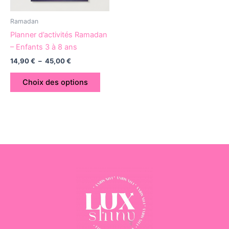
peuvent
être
Ramadan
choisies
Planner d’activités Ramadan
sur
– Enfants 3 à 8 ans
la
14,90
€
–
45,00
€
page
du
Choix des options
produit